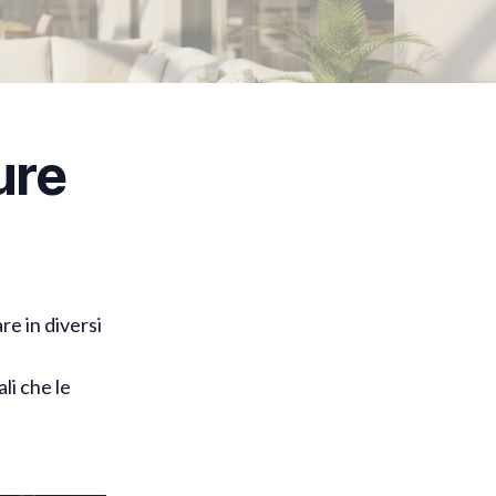
ure
e in diversi
li che le