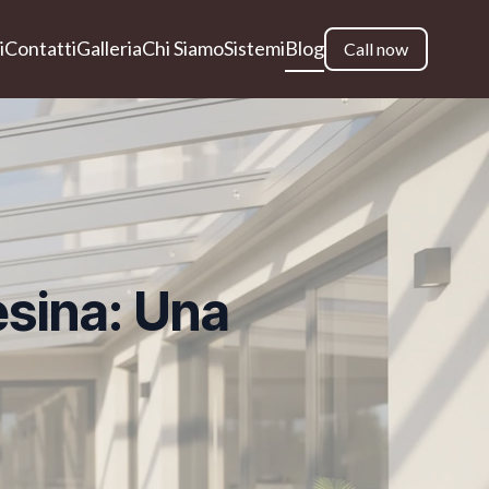
i
Contatti
Galleria
Chi Siamo
Sistemi
Blog
Call now
esina: Una