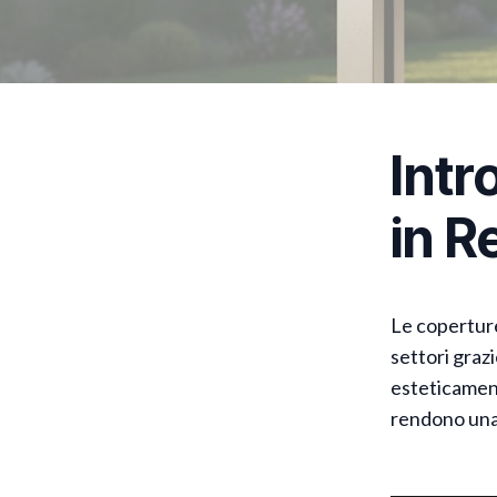
Intr
in R
Le coperture
settori graz
esteticament
rendono una 