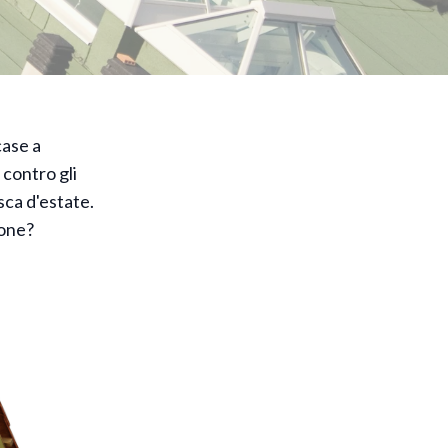
case a
 contro gli
sca d'estate.
ione?