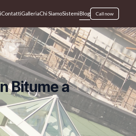
i
Contatti
Galleria
Chi Siamo
Sistemi
Blog
Call now
in Bitume a