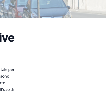
ive
ntale per
i sono
nte
l'uso di