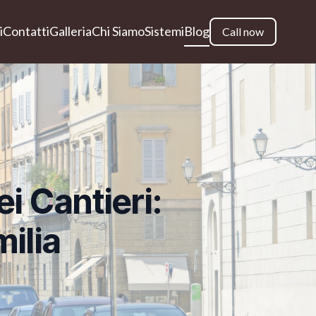
i
Contatti
Galleria
Chi Siamo
Sistemi
Blog
Call now
i Cantieri:
ilia