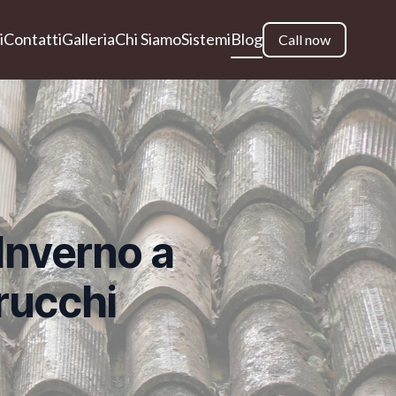
i
Contatti
Galleria
Chi Siamo
Sistemi
Blog
Call now
'Inverno a
Trucchi