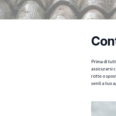
Cont
Prima di tut
assicurarsi c
rotte o spos
senti a tuo a