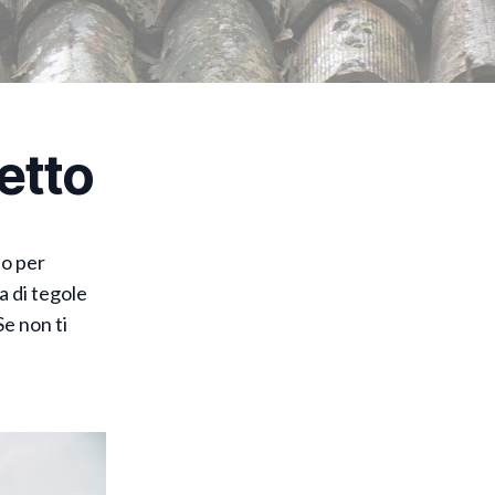
Tetto
to per
a di tegole
Se non ti