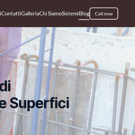
i
Contatti
Galleria
Chi Siamo
Sistemi
Blog
Call now
di
 Superfici